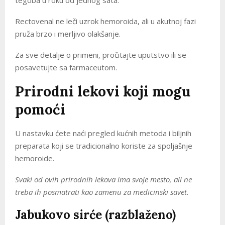
tegoba u roku od jednog sata.
Rectovenal ne leči uzrok hemoroida, ali u akutnoj fazi
pruža brzo i merljivo olakšanje.
Za sve detalje o primeni, pročitajte uputstvo ili se
posavetujte sa farmaceutom.
Prirodni lekovi koji mogu
pomoći
U nastavku ćete naći pregled kućnih metoda i biljnih
preparata koji se tradicionalno koriste za spoljašnje
hemoroide.
Svaki od ovih prirodnih lekova ima svoje mesto, ali ne
treba ih posmatrati kao zamenu za medicinski savet.
Jabukovo sirće (razblaženo)