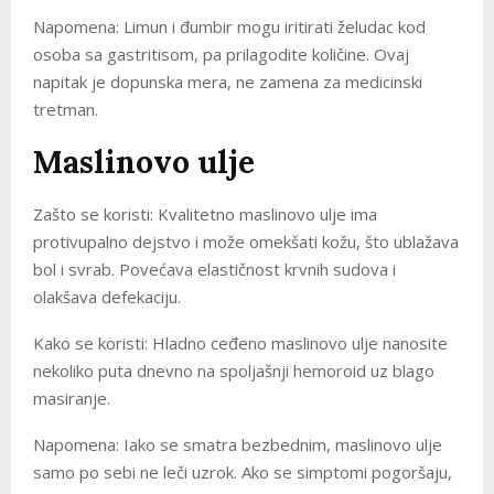
Napomena: Limun i đumbir mogu iritirati želudac kod
osoba sa gastritisom, pa prilagodite količine. Ovaj
napitak je dopunska mera, ne zamena za medicinski
tretman.
Maslinovo ulje
Zašto se koristi: Kvalitetno maslinovo ulje ima
protivupalno dejstvo i može omekšati kožu, što ublažava
bol i svrab. Povećava elastičnost krvnih sudova i
olakšava defekaciju.
Kako se koristi: Hladno ceđeno maslinovo ulje nanosite
nekoliko puta dnevno na spoljašnji hemoroid uz blago
masiranje.
Napomena: Iako se smatra bezbednim, maslinovo ulje
samo po sebi ne leči uzrok. Ako se simptomi pogoršaju,