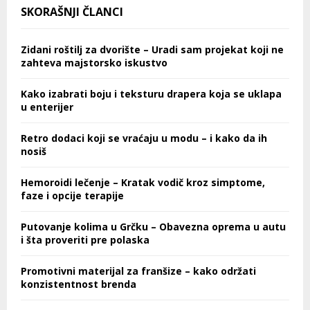
SKORAŠNJI ČLANCI
Zidani roštilj za dvorište – Uradi sam projekat koji ne
zahteva majstorsko iskustvo
Kako izabrati boju i teksturu drapera koja se uklapa
u enterijer
Retro dodaci koji se vraćaju u modu – i kako da ih
nosiš
Hemoroidi lečenje – Kratak vodič kroz simptome,
faze i opcije terapije
Putovanje kolima u Grčku – Obavezna oprema u autu
i šta proveriti pre polaska
Promotivni materijal za franšize – kako održati
konzistentnost brenda