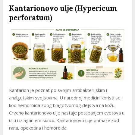
Kantarionovo ulje (Hypericum
perforatum)
Kantarion je poznat po svojim antibakterijskim i
analgetskim svojstvima. U narodnoj medicini koristi se i
kod hemoroida zbog blagotvornog dejstva na kožu.
Crveno kantarionovo ulje nastaje potapanjem cvetova u
ulju i izlaganjem suncu. Kantarionovo ulje pomaže kod
rana, opekotina i hemoroida.