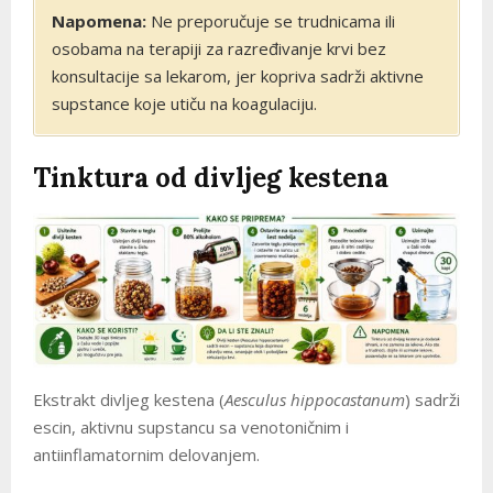
Napomena:
Ne preporučuje se trudnicama ili
osobama na terapiji za razređivanje krvi bez
konsultacije sa lekarom, jer kopriva sadrži aktivne
supstance koje utiču na koagulaciju.
Tinktura od divljeg kestena
Ekstrakt divljeg kestena (
Aesculus hippocastanum
) sadrži
escin, aktivnu supstancu sa venotoničnim i
antiinflamatornim delovanjem.