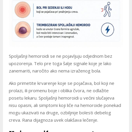
Spoljašnji hemoroidi se ne pojavljuju odjednom bez
upozorenja. Telo pre toga šalje signale koje je lako
zanemariti, naročito ako nema izraženog bola.
Ako primetite krvarenje koje se pojačava, bol koji ne
prolazi, ili promenu boje i oblika čvora, ne odlažite
posetu lekaru. Spoljašnji hemoroidi u većini slučajeva
nisu opasni, ali simptomi koji liče na hemoroide ponekad
mogu ukazivati na druge, ozbiljnije bolesti debelog
creva. Rana dijagnoza uvek olakšava lečenje.