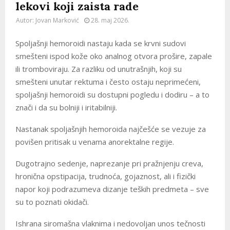
lekovi koji zaista rade
Autor:
Jovan Marković
28. maj 2026.
Spoljašnji hemoroidi nastaju kada se krvni sudovi
smešteni ispod kože oko analnog otvora prošire, zapale
ili tromboviraju. Za razliku od unutrašnjih, koji su
smešteni unutar rektuma i često ostaju neprimećeni,
spoljašnji hemoroidi su dostupni pogledu i dodiru – a to
znači i da su bolniji i iritabilniji.
Nastanak spoljašnjih hemoroida najčešće se vezuje za
povišen pritisak u venama anorektalne regije.
Dugotrajno sedenje, naprezanje pri pražnjenju creva,
hronična opstipacija, trudnoća, gojaznost, ali i fizički
napor koji podrazumeva dizanje teških predmeta – sve
su to poznati okidači.
Ishrana siromašna vlaknima i nedovoljan unos tečnosti