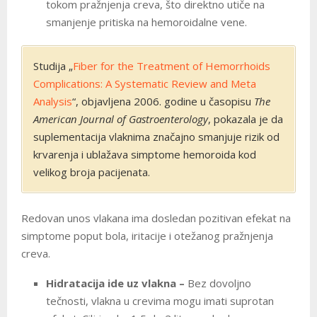
tokom pražnjenja creva, što direktno utiče na
smanjenje pritiska na hemoroidalne vene.
Studija „
Fiber for the Treatment of Hemorrhoids
Complications: A Systematic Review and Meta
Analysis
“, objavljena 2006. godine u časopisu
The
American Journal of Gastroenterology
, pokazala je da
suplementacija vlaknima značajno smanjuje rizik od
krvarenja i ublažava simptome hemoroida kod
velikog broja pacijenata.
Redovan unos vlakana ima dosledan pozitivan efekat na
simptome poput bola, iritacije i otežanog pražnjenja
creva.
Hidratacija ide uz vlakna –
Bez dovoljno
tečnosti, vlakna u crevima mogu imati suprotan