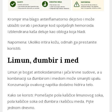
Krompir ima blago antiinflamatorno dejstvo i može
ublažiti svrab i peckanje kod spoljašnjih hemoroida.
Izblendirana kaša deluje kao obloga koja hladi.
Napomena: Ukoliko iritira kožu, odmah ga prestanite
koristiti.
Limun, đumbir i med
Limun je bogat antioksidansima i jača krvne sudove, a u
kombinaciji sa đumbirom i medom može smanjiti upalu.
Konzumacija ovakvog napitka dodatno hidrira telo.
Kako se koristi: Pomešajte pola kašičice limunovog soka,
pola kašičice soka od đumbira i kašičicu meda. Pijte
jednom dnevno.