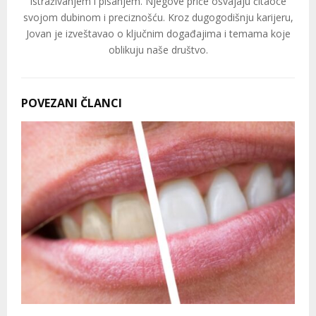
istraživanjem i pisanjem. Njegove priče osvajaju čitaoce
svojom dubinom i preciznošću. Kroz dugogodišnju karijeru,
Jovan je izveštavao o ključnim događajima i temama koje
oblikuju naše društvo.​
POVEZANI ČLANCI