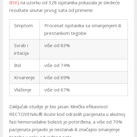
BSK
) na uzorku od 328 ispitanika pokazala je sledeće
rezultate unutar prvog sata od primene:
Simptom
Procenat ispitanika sa smanjenjem ili
prestankom tegobe
Svrab i
više od 83%
iritacija
Bol
više od 74%
Krvarenje
više od 69%
Vlaženje
više od 67%
Zaključak studije je bio jasan: klinička efikasnost
RECTOVENAL® Acute kod odraslih pacijenata u akutnoj
fazi hemoroidalne bolesti je potvrđena, a više od 70%
pacijenata prijavilo je nestanak ili značajno smanjenje