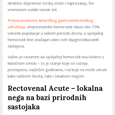
direktno doprinose tvrdoj stolici i naprezanju, što
vremenom oslabi venski zid.
Prema podacima Američkog gastroenterološkog
udruženja
, simptomatske hemoroide iskusi oko 75%
odrasle populacije u nekom periodu života, a spoljašnji
hemoroidi čine značajan udeo svih dijagnostikovanih
slučajeva.
Važno je razumeti da spoljašnji hemoroidi nisu bolest u
klasičnom smislu – to je stanje koje se razvija
postepeno, najčešće godinama, i na koje se može uticati
kako načinom života, tako i lokalnom negom.
Rectovenal Acute – lokalna
nega na bazi prirodnih
sastojaka