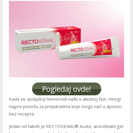
Pogledaj ovde!
Kada se spoljašnji hemoroidi nađu u akutnoj fazi, mnogi
najpre posežu za preparatima koje mogu naći u apoteci
bez recepta.
Jedan od takvih je RECTOVENAL® Acute, anorektalni gel