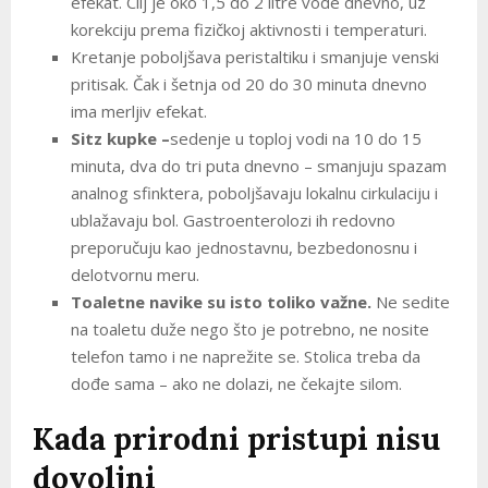
efekat. Cilj je oko 1,5 do 2 litre vode dnevno, uz
korekciju prema fizičkoj aktivnosti i temperaturi.
Kretanje poboljšava peristaltiku i smanjuje venski
pritisak. Čak i šetnja od 20 do 30 minuta dnevno
ima merljiv efekat.
Sitz kupke –
sedenje u toploj vodi na 10 do 15
minuta, dva do tri puta dnevno – smanjuju spazam
analnog sfinktera, poboljšavaju lokalnu cirkulaciju i
ublažavaju bol. Gastroenterolozi ih redovno
preporučuju kao jednostavnu, bezbedonosnu i
delotvornu meru.
Toaletne navike su isto toliko važne.
Ne sedite
na toaletu duže nego što je potrebno, ne nosite
telefon tamo i ne naprežite se. Stolica treba da
dođe sama – ako ne dolazi, ne čekajte silom.
Kada prirodni pristupi nisu
dovoljni