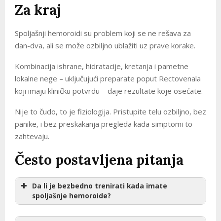
Za kraj
Spoljašnji hemoroidi su problem koji se ne rešava za
dan-dva, ali se može ozbiljno ublažiti uz prave korake.
Kombinacija ishrane, hidratacije, kretanja i pametne
lokalne nege – uključujući preparate poput Rectovenala
koji imaju kliničku potvrdu – daje rezultate koje osećate.
Nije to čudo, to je fiziologija. Pristupite telu ozbiljno, bez
panike, i bez preskakanja pregleda kada simptomi to
zahtevaju.
Često postavljena pitanja
Da li je bezbedno trenirati kada imate
spoljašnje hemoroide?