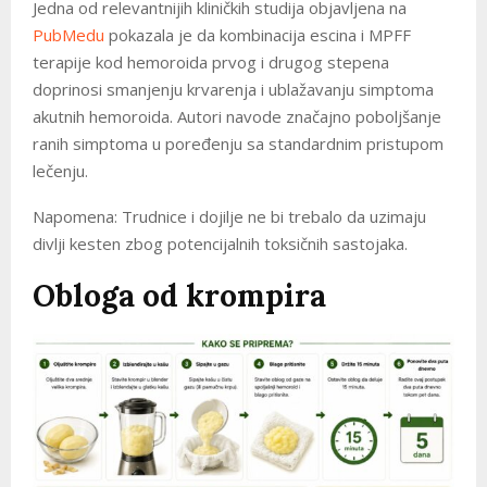
Jedna od relevantnijih kliničkih studija objavljena na
PubMedu
pokazala je da kombinacija escina i MPFF
terapije kod hemoroida prvog i drugog stepena
doprinosi smanjenju krvarenja i ublažavanju simptoma
akutnih hemoroida. Autori navode značajno poboljšanje
ranih simptoma u poređenju sa standardnim pristupom
lečenju.
Napomena: Trudnice i dojilje ne bi trebalo da uzimaju
divlji kesten zbog potencijalnih toksičnih sastojaka.
Obloga od krompira