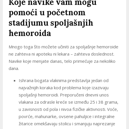
Koje navike vam mogu
pomoći u početnom
stadijumu spoljašnjih
hemoroida
Mnogo toga što možete učiniti za spoljašnje hemoroide
ne zahteva ni apoteku ni lekara – zahteva doslednost.
Navike koje menjate danas, telo primećuje za nekoliko
dana.
Ishrana bogata vlaknima predstavlja jedan od
najvažnijih koraka kod problema koje izazivaju
spoljašnji hemoroidi. Preporučeni dnevni unos
vlakana za odrasle kreće se između 25 i 38 grama,
u zavisnosti od pola i nivoa fizičke aktivnosti. Voće,
povrće, mahunarke, ovsene pahuljice i integralne
žitarice omekšavaju stolicu i smanjuju naprezanje