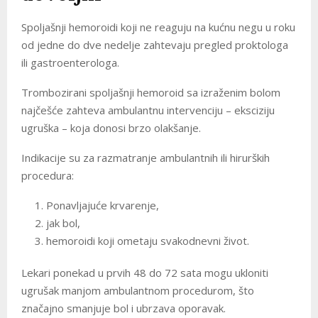
Spoljašnji hemoroidi koji ne reaguju na kućnu negu u roku
od jedne do dve nedelje zahtevaju pregled proktologa
ili gastroenterologa.
Trombozirani spoljašnji hemoroid sa izraženim bolom
najčešće zahteva ambulantnu intervenciju – eksciziju
ugruška – koja donosi brzo olakšanje.
Indikacije su za razmatranje ambulantnih ili hirurških
procedura:
Ponavljajuće krvarenje,
jak bol,
hemoroidi koji ometaju svakodnevni život.
Lekari ponekad u prvih 48 do 72 sata mogu ukloniti
ugrušak manjom ambulantnom procedurom, što
značajno smanjuje bol i ubrzava oporavak.