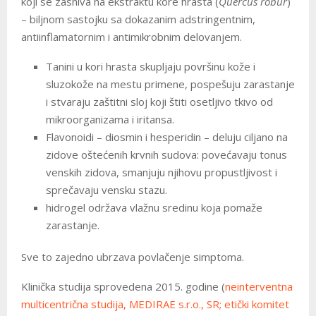
koji se zasniva na ekstraktu kore hrasta (
Quercus robur
)
– biljnom sastojku sa dokazanim adstringentnim,
antiinflamatornim i antimikrobnim delovanjem.
Tanini u kori hrasta skupljaju površinu kože i
sluzokože na mestu primene, pospešuju zarastanje
i stvaraju zaštitni sloj koji štiti osetljivo tkivo od
mikroorganizama i iritansa.
Flavonoidi – diosmin i hesperidin – deluju ciljano na
zidove oštećenih krvnih sudova: povećavaju tonus
venskih zidova, smanjuju njihovu propustljivost i
sprečavaju vensku stazu.
hidrogel održava vlažnu sredinu koja pomaže
zarastanje.
Sve to zajedno ubrzava povlačenje simptoma.
Klinička studija sprovedena 2015. godine (
neinterventna
multicentrična studija, MEDIRAE s.r.o., SR; etički komitet