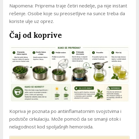
Napomena: Priprema traje četiri nedelje, pa nije instant
rešenje. Osobe koje su preosetljive na sunce treba da
koriste ulje uz oprez.
Čaj od koprive
Kopriva je poznata po antiinflamatornim svojstvima i
podstiče cirkulaciju. Može pomoći da se smanji otok i
nelagodnost kod spoljašnjih hemoroida.