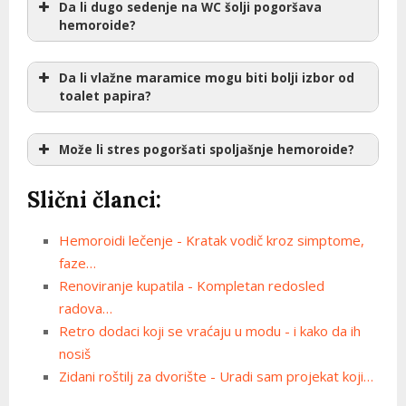
Da li dugo sedenje na WC šolji pogoršava
hemoroide?
Da li vlažne maramice mogu biti bolji izbor od
toalet papira?
Može li stres pogoršati spoljašnje hemoroide?
Slični članci:
Hemoroidi lečenje - Kratak vodič kroz simptome,
faze…
Renoviranje kupatila - Kompletan redosled
radova…
Retro dodaci koji se vraćaju u modu - i kako da ih
nosiš
Zidani roštilj za dvorište - Uradi sam projekat koji…