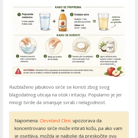
Razblaženo jabukovo sirće se koristi zbog svog
blagodatnog uticaja na otok i iritaciju. Popularno je jer
mnogi tvrde da smanjuje svrab i nelagodnost.
Napomena:
Cleveland Clinic
upozorava da
koncentrovano sirće može iritirati kožu, pa ako vam
je osetljiva, možda je najbolje da preskočite ovu