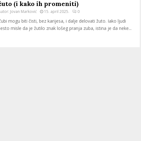
žuto (i kako ih promeniti)
Autor:
Jovan Marković
15. april 2025.
0
ubi mogu biti čisti, bez karijesa, i dalje delovati žuto. Iako ljudi
često misle da je žutilo znak lošeg pranja zuba, istina je da neke...